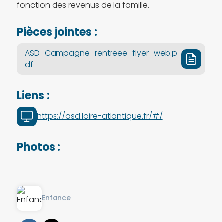
fonction des revenus de la famille.
Pièces jointes :
ASD_Campagne_rentreee_flyer_web.p
df
Liens :
https://asd.loire-atlantique.fr/#/
Photos :
Enfance