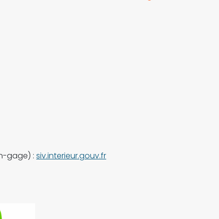
on-gage) :
siv.interieur.gouv.fr