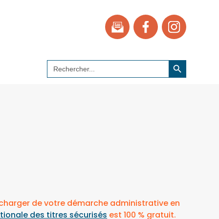
Search Button
Search
for:
 charger de votre démarche administrative en
ionale des titres sécurisés
est 100 % gratuit.