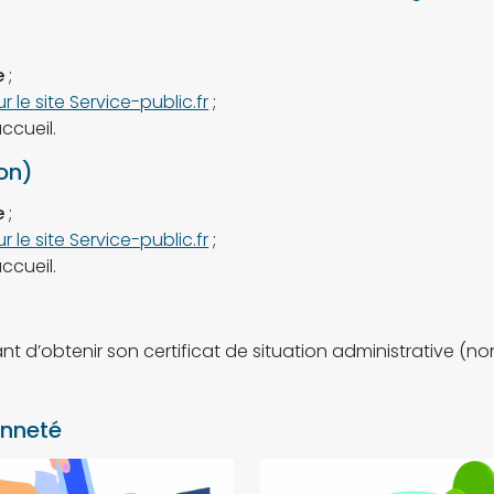
e
;
ur le site Service-public.fr
;
accueil.
ion)
e
;
ur le site Service-public.fr
;
accueil.
nt d’obtenir son certificat de situation administrative (n
enneté