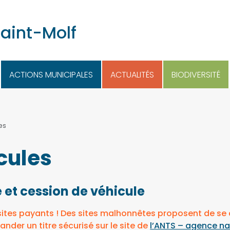
Saint-Molf
ACTIONS MUNICIPALES
ACTUALITÉS
BIODIVERSITÉ
les
cules
 et cession de véhicule
sites payants ! Des sites malhonnêtes proposent de se
nder un titre sécurisé sur le site de
l’ANTS – agence nat