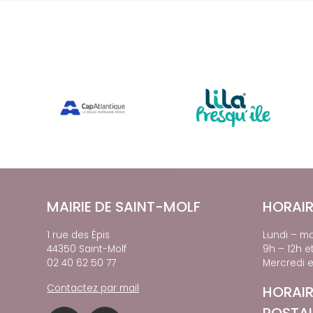
MAIRIE DE SAINT-MOLF
HORAIR
1 rue des Épis
Lundi – ma
44350 Saint-Molf
9h – 12h e
02 40 62 50 77
Mercredi e
Contactez par mail
HORAIR
POSTA