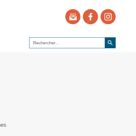
Search Button
Search
for:
nes.