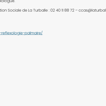
exologue.
Sociale de La Turballe : 02 40 11 88 72 – ccas@laturballe.f
-reflexologie-palmaire/