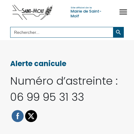
Site officiel de la
Mairie de Saint-
Molf
Search Button
Search
for:
Alerte canicule
Numéro d’astreinte :
06 99 95 31 33