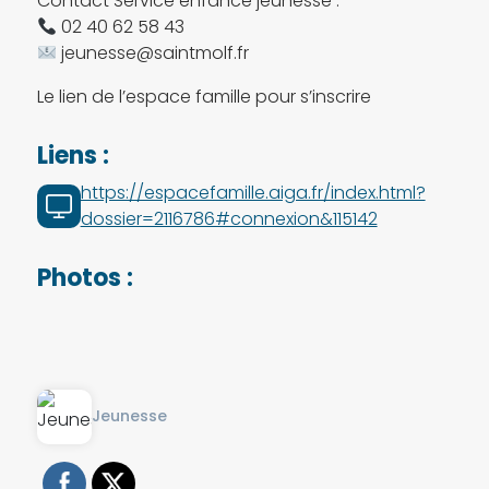
Contact Service enfance jeunesse :
02 40 62 58 43
jeunesse@saintmolf.fr
Le lien de l’espace famille pour s’inscrire
Liens :
https://espacefamille.aiga.fr/index.html?
dossier=2116786#connexion&115142
Photos :
Jeunesse